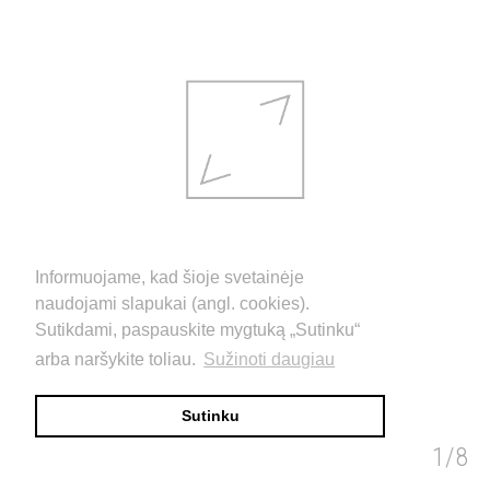
Informuojame, kad šioje svetainėje
naudojami slapukai (angl. cookies).
Sutikdami, paspauskite mygtuką „Sutinku“
arba naršykite toliau.
Sužinoti daugiau
Sutinku
JOVARAS
1/8
images
info