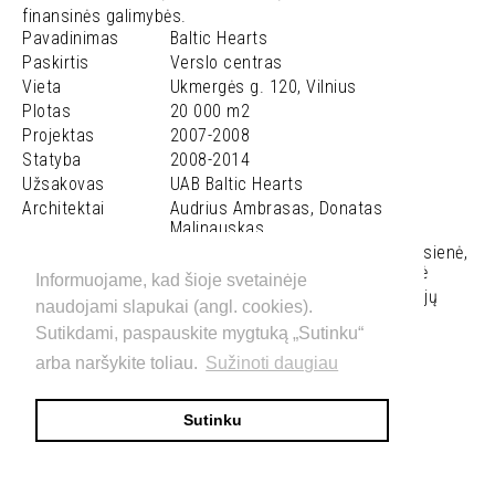
finansinės galimybės.
Pavadinimas
Baltic Hearts
Paskirtis
Verslo centras
Vieta
Ukmergės g. 120, Vilnius
Plotas
20 000 m2
Projektas
2007-2008
Statyba
2008-2014
Užsakovas
UAB Baltic Hearts
Architektai
Audrius Ambrasas, Donatas
Malinauskas
Komanda
Mindaugas Reklaitis, Rasa Ambrasienė,
Jonas Motiejūnas, Vika Pranaitytė
Informuojame, kad šioje svetainėje
Konstrukcijos
Darius Selevičius, UAB Konstrukcijų
naudojami slapukai (angl. cookies).
projektai
Sutikdami, paspauskite mygtuką „Sutinku“
arba naršykite toliau.
Sužinoti daugiau
Atsisiųsti
Baltic Hearts
Sutinku
BALTIC HEARTS
images
info