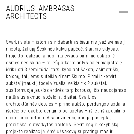
AUDRIUS AMBRASAS
ARCHITECTS
Svarbi vieta – istorinis ir dabartinis šiaurinis įvažiavimas į
miestą, žaliųjų Šeškinės kalvų papėdė, šlaitinis sklypas.
Projekto realizacija nuo intuityvaus pirminio eskizo iš
esmės nesiskiria – reljefą atkartojantys palei magistralę
išrikiuoti 3 žemi tūriai tarsi kybo ant šakotų asimetriškų
kolonų, tai jiems suteikia dinamiškumo. Pirmi ir ketvirti
aukštai įtraukti, todėl vizualiai veikia tik 2 aukštai,
susiformuoja jaukios erdvės tarp korpusų, čia naudojamas
natūralus akmuo, apželdinti šlaitai. Svarbios
architektūrinės detalės – pirmo aukšto perdangos apdaila
išorėje bei gaubto denginio parapetas – išlieti iš apdailinio
monolitinio betono. Visa inžinerinė įranga paslėpta,
preciziškai sutvarkytas parteris. Sėkmingą ir kokybišką
projekto realizaciją lėmė užsakovų supratingumas ir